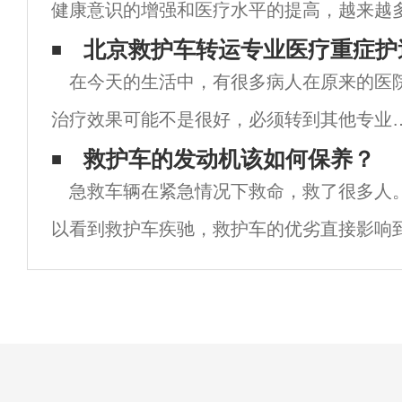
健康意识的增强和医疗水平的提高，越来越
救护车的质量和服务。北京作为江苏省的一
北京救护车转运专业医疗重症护
在今天的生活中，有很多病人在原来的医
救护车长途跨省转运服务也备受关注。 北京
治疗效果可能不是很好，必须转到其他专业
院，然后继续治疗，直到康复，北京严重转
救护车的发动机该如何保养？
急救车辆在紧急情况下救命，救了很多人
移，除了医院120辆车，所以还有其他医疗
以看到救护车疾驰，救护车的优劣直接影响
送服务吗？答案是肯定的。现在有很多这样
此，救护车的保养非常重要。发动机的维修
病
出机前、每周、M级维修项目，其中定期保