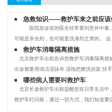
急救知识——救护车来之前应该
医院急诊室的医生经常看到意外中毒
可能是杀虫剂，也可能是洗涤剂之类的。 这
意外中毒的常见原因。 在这种情况下，
救护车消毒隔离措施
北京救护车出租告诉您救护车消毒隔离措施
尽快请求医疗支援。 保存造成中毒的容器，
出诊都要用清洁湿抹布.湿拖把擦洗担架.扶手
容器中找到阻止中毒效果的信息。 留着
等。如血液。.体液.排泄物等污染应先清除
哪些病人需要叫救护车
北京长途救护车出租提醒您在日常生活中
mg/L擦拭含氯消毒剂，关闭门窗30mi
救护车灯闪烁，通过一切方式，我们知道重
去医院检查。但事实上，很多人，尤其是老