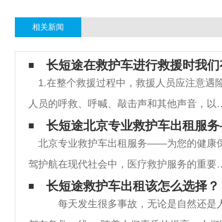
相关新闻
长短途在救护车进行救援时我们
1.在整个救援过程中，救援人员应注意遇
人员的呼救、呼喊、敲击声和其他声音，以
定被救援者的具体位置，并采取救援行动。2
长短途北京专业救护车出租服务
北京专业救护车出租服务——为您的健康
事件现场会阻止搜索活动的开始。为了提高
驾护航在现代社会中，医疗救护服务的重要
索的敏感度和精确度，必须让搜寻地点保持
不言而喻。尤其是在大城市如北京，随着人
长短途救护车出租该怎么选择？
每天发生很多事故，无论是自然还是人
的不断增加和生活节奏的加快，专业的救护