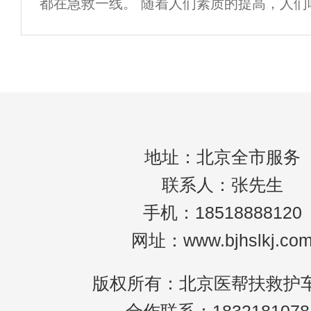
都在急救一线。 随着人们素质的提高，人们
出租转运病人服务显得尤为重要。无论是突
生命让路。 但是，目前医院的救护车供应远
的
事故的正常需求。 我们都知道120救护车负
地址：北京全市服务
联系人：张先生
手机：18518888120
网址：www.bjhslkj.co
版权所有：北京医帮扶救护