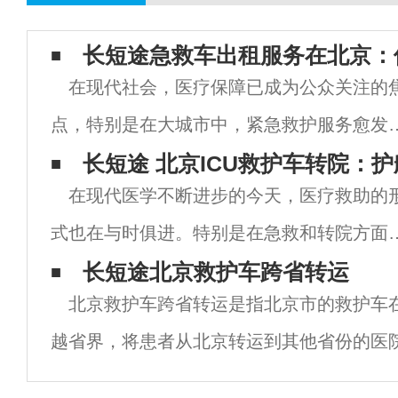
长短途急救车出租服务在北京：
在现代社会，医疗保障已成为公众关注的
点，特别是在大城市中，紧急救护服务愈发
得重要。在北京，随着城市化进程的加快，
长短途 北京ICU救护车转院：
在现代医学不断进步的今天，医疗救助的
救车的需求量逐渐上升，急救车出租租赁服
式也在与时俱进。特别是在急救和转院方面
应运而生。本文将详细探讨北京的急救车出
ICU（重症监护室）救护车的作用显得尤为
长短途北京救护车跨省转运
服
北京救护车跨省转运是指北京市的救护车
要。许多患者在接受初步治疗后，往往需要
越省界，将患者从北京转运到其他省份的医
院以获得更专业的医疗服务，而ICU救护车
疗。这种跨省转运是为了满足患者的医疗需