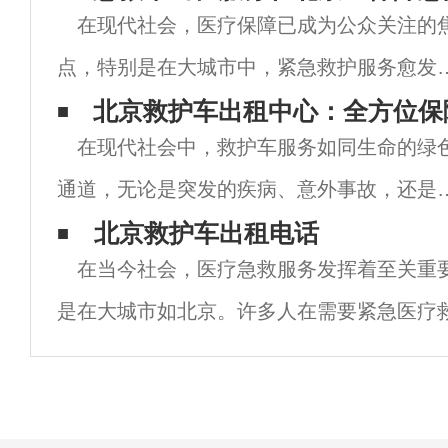
在现代社会，医疗保障已成为公众关注的
点，特别是在大城市中，紧急救护服务愈发
得重要。在北京，随着城市化进程的加快，
北京救护车出租中心：全方位保
在现代社会中，救护车服务如同生命的绿
救车的需求量逐渐上升，急救车出租租赁服
通道，无论是突发的疾病、意外事故，还是
应运而生。本文将详细探讨北京的急救车出
常的医疗转运，救护车都扮演着至关重要的
​ 北京救护车出租电话
服
在当今社会，医疗急救服务发挥着至关重
色。在北京这样的大城市，需求愈发旺盛，
是在大城市如北京。许多人在需要紧急医疗
此救护车出租中心应运而生，为市民提供及
不清楚该致电哪个电话，或者想要了解救护
时、
本文将详细介绍北京的救护车出租电话及相