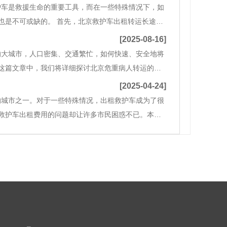
护车是救援生命的重要工具，而在一些特殊情况下，如
也是不可或缺的。 首先，北京救护车出租转运长途提
人在转运过程中得到最好的照顾。他们的员工是经过
[2025-08-16]
的大城市，人口密集、交通繁忙，如何快速、安全地将
这篇文章中，我们将详细探讨北京危重病人转运的流
。 一、危重病人转运的定义及重要性危重病人是指那
[2025-04-24]
的城市之一。对于一些特殊情况，出租救护车成为了很
救护车出租费用的问题却让许多市民困惑不已。本文
出最佳选择。 一、救护车出租的基本概念救护车出租