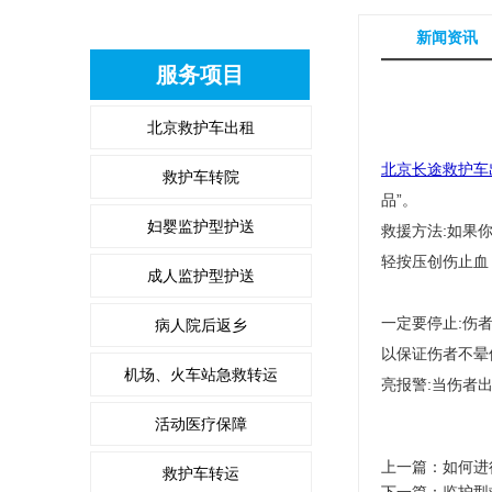
新闻资讯
服务项目
北京救护车出租
北京长途救护车
救护车转院
品”。
妇婴监护型护送
救援方法:如果
轻按压创伤止血
成人监护型护送
一定要停止:伤
病人院后返乡
以保证伤者不晕
机场、火车站急救转运
亮报警:当伤者
活动医疗保障
上一篇：
如何进
救护车转运