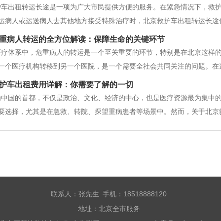
护车出租转运长途是一项为广大市民提供方便的服务。在紧急情况下，救
运病人或运送病人去其他地方接受特殊治疗时，北京救护车出租转运长途
安全和专业的服务。他们的车辆配备了先进的医疗设备和设施，以确保病
重病人转运的全方位解读：保障生命的关键环节
医护人员，具有丰富的医疗知识和
医疗体系中，危重病人的转运是一个至关重要的环节，特别是在北京这样
一个医疗机构转移到另一个医院，是一个需要全社会共同关注的问题。在
挑战、现有的解决方案以及未来的发展方向，以期为读者提供全面的了解
护车出租费用详解：你需要了解的一切
，随时可能发生生命危
为中国的首都，不仅是政治、文化、经济的中心，也是医疗资源最为集中
要选择，尤其是在急救、转院、探望重病患者等场景中。然而，关于北京
北京救护车出租的费用组成、影响因素，以及相关的服务情况，帮助您做
为需要紧急医疗服务或
联系人：张先生 手机：18518888120
地址：北京全市服务