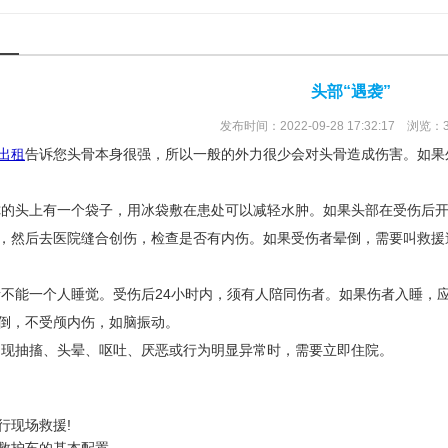
头部“遇袭”
发布时间：2022-09-28 17:32:17 浏览：
出租
告诉您头骨本身很强，所以一般的外力很少会对头骨造成伤害。如果
你的头上有一个袋子，用冰袋敷在患处可以减轻水肿。如果头部在受伤后
，然后去医院缝合创伤，检查是否有内伤。如果受伤者晕倒，需要叫救援
者不能一个人睡觉。受伤后24小时内，须有人陪同伤者。如果伤者入睡，
倒，不受颅内伤，如脑振动。
出现抽搐、头晕、呕吐、厌恶或行为明显异常时，需要立即住院。
行现场救援!