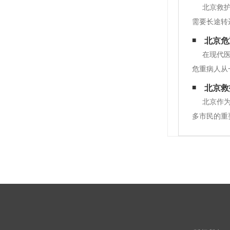
北京救
需要长途转
供了快速、
北京危
专业培训的
在现代
危重病人从
程、面临的
北京救
些病情危急
北京作
多市民的重
将详尽探讨
服务主要是